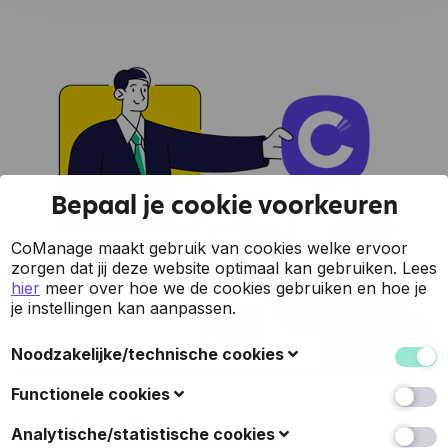
Bepaal je cookie voorkeuren
CoManage maakt gebruik van cookies welke ervoor
zorgen dat jij deze website optimaal kan gebruiken.
Lees
hier
meer over hoe we de cookies gebruiken en hoe je
je instellingen kan aanpassen.
Noodzakelijke/technische cookies
Deze cookies verzamelen gegevens om de
Functionele cookies
gebruiksvriendelijkheid van de website en de ervaring
Projectbeheer &
van de bezoekers te verbeteren (zoals u herkennen
Ook bekend als 'voorkeurscookies': met deze cookies
Analytische/statistische cookies
wanneer u terugkeert naar de website, uw
kan een website keuzes onthouden die u in het