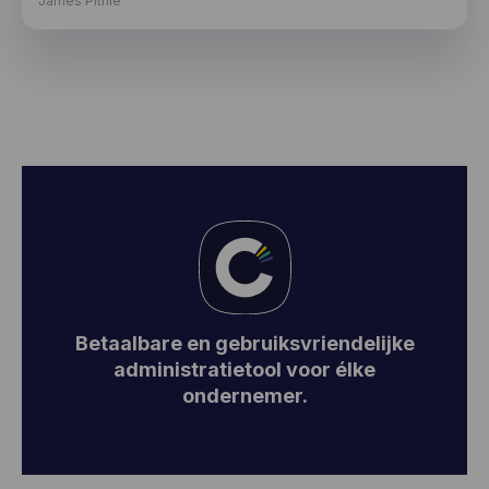
James Pithie
De supportdienst is steeds snel paraat om je te helpen, zelfs bij
de minste vraag of probleem.
Betaalbare en gebruiksvriendelijke
Automatiseer
7 op 7 support
administratietool voor élke
14 dagen gratis
projecten koppelen
ondernemer.