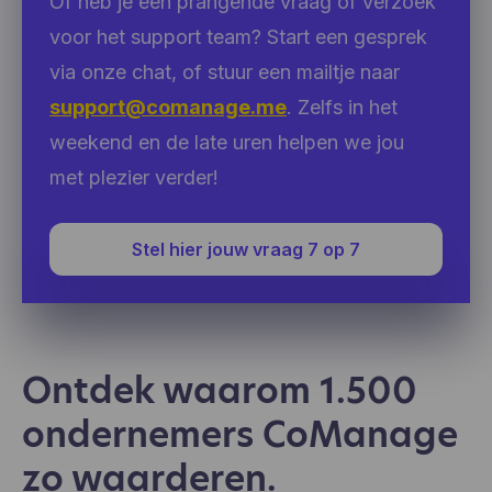
Of heb je een prangende vraag of verzoek
voor het support team? Start een gesprek
via onze chat, of stuur een mailtje naar
support@comanage.me
. Zelfs in het
weekend en de late uren helpen we jou
met plezier verder!
Stel hier jouw vraag 7 op 7
Ontdek waarom 1.500
ondernemers CoManage
zo waarderen.