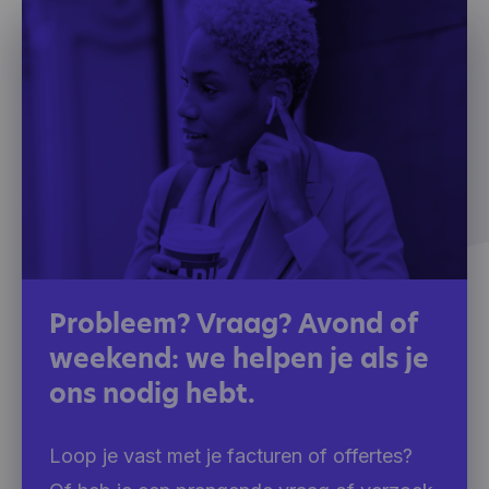
Hotjar helpt de ervaring van onze gebruikers beter
te begrijpen (bv. hoeveel tijd ze doorbrengen op
welke pagina's, welke links ze verkiezen aan te
klikken, wat gebruikers wel en niet leuk vinden,
enz.). Hotjar gebruikt cookies en andere
technologieën om gegevens te verzamelen over
het gedrag van onze gebruikers en hun apparaten.
Hotjar slaat deze informatie op in een
gepseudonimiseerd gebruikersprofiel. Noch Hotjar,
noch wij zullen deze informatie ooit gebruiken om
individuele gebruikers te identificeren of te
koppelen aan verdere gegevens over een
individuele gebruiker.
Probleem? Vraag? Avond of
weekend: we helpen je als je
ons nodig hebt.
Loop je vast met je facturen of offertes?