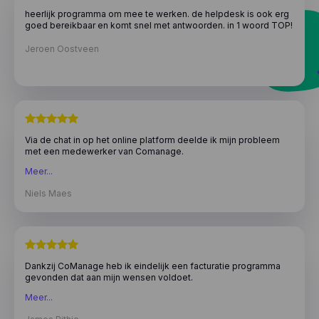
heerlijk programma om mee te werken. de helpdesk is ook erg
goed bereikbaar en komt snel met antwoorden. in 1 woord TOP!
Jeroen Oostveen
Via de chat in op het online platform deelde ik mijn probleem
met een medewerker van Comanage.
Enkele minuten later had ik al direct een antwoord. Er zat wel
Meer...
degelijk een kleine bug in de software.
Niels Maes
Na amper 2 dagen was die euvel al verholpen middels een
software update, en kon ik het schitterende programma verder
gebruiken! Top service!
Dankzij CoManage heb ik eindelijk een facturatie programma
gevonden dat aan mijn wensen voldoet.
Zonder extra kosten kan ik ook voorraadbeheer doen en
Meer...
zodoende mijn stock controleren.